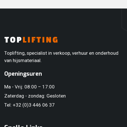
korte uitleg én krijgt u van ons een beknopte handleiding
mee.Loopt u onderweg toch ergens vast? Geen stress –
geef ons gewoon een seintje en we helpen u graag vanop
afstand verder.Huurt u voor een langere periode of wil u
zich vooraf wat verdiepen? Vraag gerust de volledige
handleiding op, dan bezorgen we die digitaal.
Toplifting, specialist in verkoop, verhuur en onderhoud
van hijsmateriaal.
Openingsuren
Ma - Vrij: 08:00 – 17:00
Zaterdag - zondag: Gesloten
Tel: +32 (0)3 446 06 37