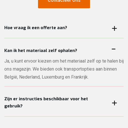
Contacteer Ons
Contacteer Ons
Hoe vraag ik een offerte aan?
Stuur ons een mailtje via één van onze formulieren of via
info@topwerf.be met zoveel mogelijk info over uw project
Kan ik het materiaal zelf ophalen?
of werf: wat u nodig hebt, wanneer, waar en eventueel al een
Ja, u kunt ervoor kiezen om het materiaal zelf op te halen bij
plannetje of foto. Hoe duidelijker uw vraag, hoe sneller wij u
ons magazijn. We bieden ook transportopties aan binnen
een prijs kunnen bezorgen!
België, Nederland, Luxemburg en Frankrijk.
Zijn er instructies beschikbaar voor het
gebruik?
Zeker en vast! Bij de start van de huur geven we altijd een