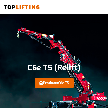
C6e T5 (Relift)
Products
C6e T5