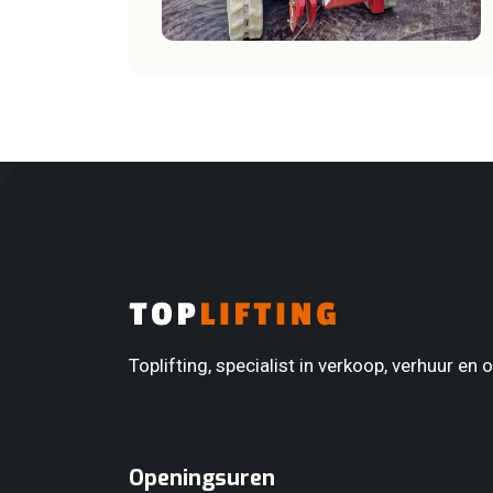
Min
Max
Max. vlucht incl. jib
Min
Max
Max. vlucht incl. lier en Jib
Toplifting, specialist in verkoop, verhuur en
Min
Max
Openingsuren