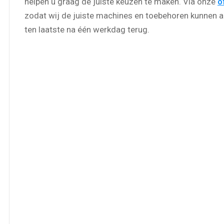
helpen u graag de juiste keuzen te maken. Via onze
o
zodat wij de juiste machines en toebehoren kunnen a
ten laatste na één werkdag terug.